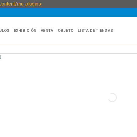
Skip
ontent/mu-plugins
to
content
ULOS
EXHIBICIÓN
VENTA
OBJETO
LISTA DE TIENDAS