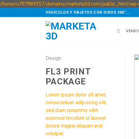
/home/u797989357/domains/marketa3d.com/public_html/wp-c
VEHÍCULOS Y OBJETOS CON GIROS 360°...
VEHÍC
Design
FL3 PRINT
PACKAGE
Lorem ipsum dolor sit amet,
consectetuer adipiscing elit,
sed diam nonummy nibh
euismod tincidunt ut laoreet
dolore magna aliquam erat
volutpat.