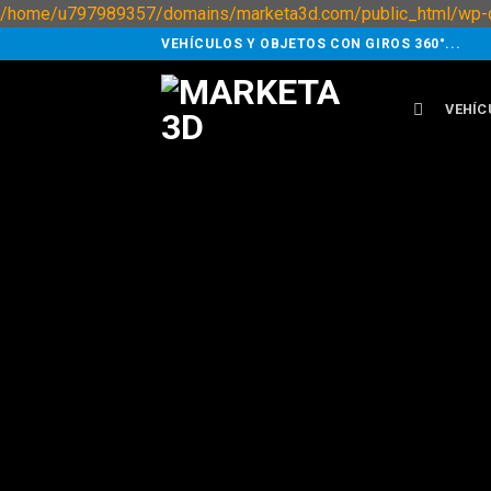
/home/u797989357/domains/marketa3d.com/public_html/wp-c
VEHÍCULOS Y OBJETOS CON GIROS 360°...
VEHÍC