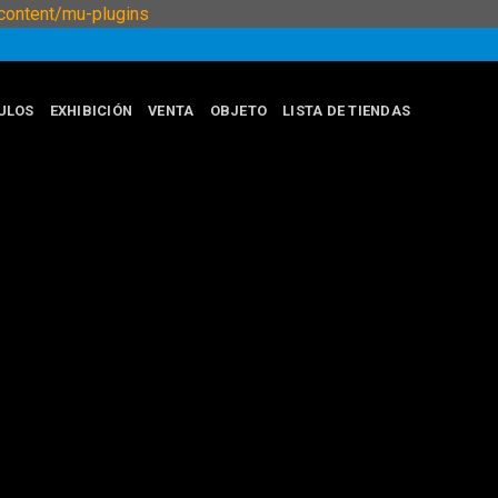
Skip
ontent/mu-plugins
to
content
ULOS
EXHIBICIÓN
VENTA
OBJETO
LISTA DE TIENDAS