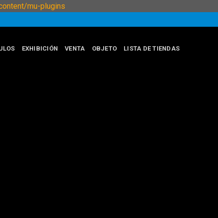
Skip
ontent/mu-plugins
to
content
ULOS
EXHIBICIÓN
VENTA
OBJETO
LISTA DE TIENDAS