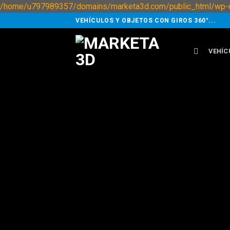
/home/u797989357/domains/marketa3d.com/public_html/wp-c
VEHÍCULOS Y OBJETOS CON GIROS 360°...
VEHÍC